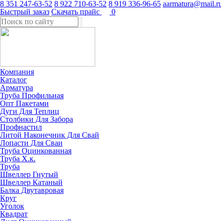
8 351 247-63-52
8 922 710-63-52
8 919 336-96-65
aarmatura@mail.r
Быстрый заказ
Скачать прайс
0
Компания
Каталог
Арматура
Труба Профильная
Опт Пакетами
Дуги Для Теплиц
Столбики Для Забора
Профнастил
Литой Наконечник Для Свай
Лопасти Для Сваи
Труба Оцинкованная
Труба Х.к.
Труба
Швеллер Гнутый
Швеллер Катаный
Балка Двутавровая
Круг
Уголок
Квадрат