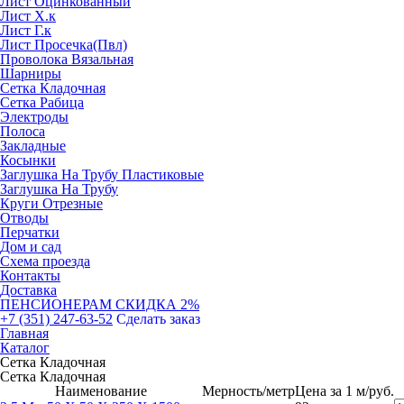
Лист Оцинкованный
Лист Х.к
Лист Г.к
Лист Просечка(Пвл)
Проволока Вязальная
Шарниры
Сетка Кладочная
Сетка Рабица
Электроды
Полоса
Закладные
Косынки
Заглушка На Трубу Пластиковые
Заглушка На Трубу
Круги Отрезные
Отводы
Перчатки
Дом и сад
Схема проезда
Контакты
Доставка
ПЕНСИОНЕРАМ СКИДКА 2%
+7 (351) 247-63-52
Сделать заказ
Главная
Каталог
Сетка Кладочная
Сетка Кладочная
Наименование
Мерность/метр
Цена за 1 м/руб.