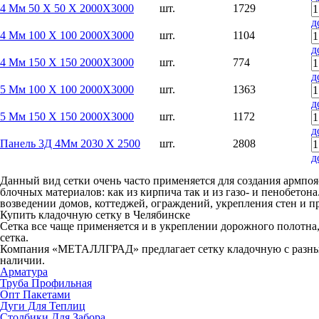
4 Мм 50 Х 50 Х 2000Х3000
шт.
1729
д
4 Мм 100 Х 100 2000Х3000
шт.
1104
д
4 Мм 150 Х 150 2000Х3000
шт.
774
д
5 Мм 100 Х 100 2000Х3000
шт.
1363
д
5 Мм 150 Х 150 2000Х3000
шт.
1172
д
Панель 3Д 4Мм 2030 Х 2500
шт.
2808
д
Данный вид сетки очень часто применяется для создания армпоя
блочных материалов: как из кирпича так и из газо- и пенобетон
возведении домов, коттеджей, ограждений, укрепления стен и п
Купить кладочную сетку в Челябинске
Сетка все чаще применяется и в укреплении дорожного полотна, 
сетка.
Компания «МЕТАЛЛГРАД» предлагает сетку кладочную с разными
наличии.
Арматура
Труба Профильная
Опт Пакетами
Дуги Для Теплиц
Столбики Для Забора