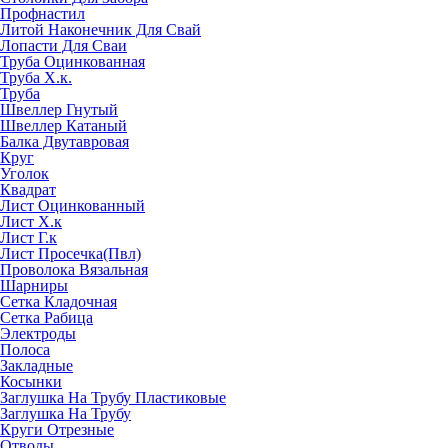
Профнастил
Литой Наконечник Для Свай
Лопасти Для Сваи
Труба Оцинкованная
Труба Х.к.
Труба
Швеллер Гнутый
Швеллер Катаный
Балка Двутавровая
Круг
Уголок
Квадрат
Лист Оцинкованный
Лист Х.к
Лист Г.к
Лист Просечка(Пвл)
Проволока Вязальная
Шарниры
Сетка Кладочная
Сетка Рабица
Электроды
Полоса
Закладные
Косынки
Заглушка На Трубу Пластиковые
Заглушка На Трубу
Круги Отрезные
Отводы