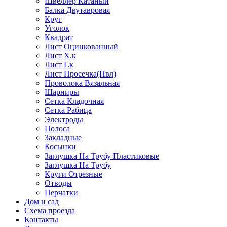
Швеллер Катаный
Балка Двутавровая
Круг
Уголок
Квадрат
Лист Оцинкованный
Лист Х.к
Лист Г.к
Лист Просечка(Пвл)
Проволока Вязальная
Шарниры
Сетка Кладочная
Сетка Рабица
Электроды
Полоса
Закладные
Косынки
Заглушка На Трубу Пластиковые
Заглушка На Трубу
Круги Отрезные
Отводы
Перчатки
Дом и сад
Схема проезда
Контакты