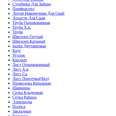
Столбики Для Забора
Профнастил
Литой Наконечник Для Свай
Лопасти Для Сваи
Труба Оцинкованная
Труба Х.к.
Труба
Швеллер Гнутый
Швеллер Катаный
Балка Двутавровая
Круг
Уголок
Квадрат
Лист Оцинкованный
Лист Х.к
Лист Г.к
Лист Просечка(Пвл)
Проволока Вязальная
Шарниры
Сетка Кладочная
Сетка Рабица
Электроды
Полоса
Закладные
Косынки