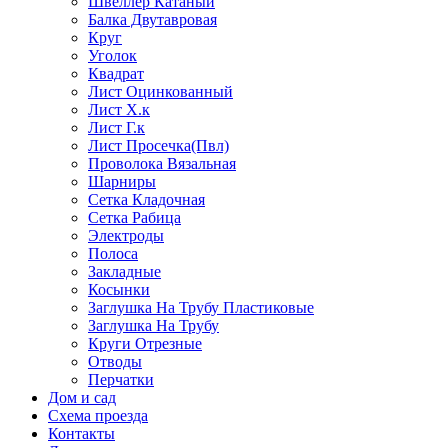
Швеллер Катаный
Балка Двутавровая
Круг
Уголок
Квадрат
Лист Оцинкованный
Лист Х.к
Лист Г.к
Лист Просечка(Пвл)
Проволока Вязальная
Шарниры
Сетка Кладочная
Сетка Рабица
Электроды
Полоса
Закладные
Косынки
Заглушка На Трубу Пластиковые
Заглушка На Трубу
Круги Отрезные
Отводы
Перчатки
Дом и сад
Схема проезда
Контакты