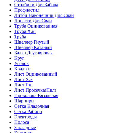
Столбики Для Забора
Профнастил
Литой Наконечник Для Свай
Лопасти Для Сваи
Труба Оцинкованная
Труба Х.к.
Труба
Швеллер Гнутый
Швеллер Катаный
Балка Двутавровая
Круг
Уголок
Квадрат
Лист Оцинкованный
Лист Х.к
Лист Г.к
Лист Просечка(Пвл)
Проволока Вязальная
Шарниры
Сетка Кладочная
Сетка Рабица
Электроды
Полоса
Закладные
Косынки