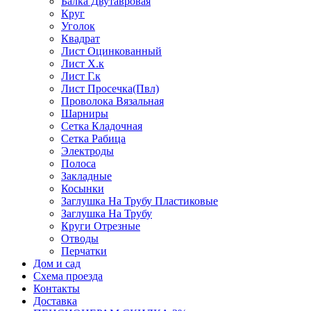
Балка Двутавровая
Круг
Уголок
Квадрат
Лист Оцинкованный
Лист Х.к
Лист Г.к
Лист Просечка(Пвл)
Проволока Вязальная
Шарниры
Сетка Кладочная
Сетка Рабица
Электроды
Полоса
Закладные
Косынки
Заглушка На Трубу Пластиковые
Заглушка На Трубу
Круги Отрезные
Отводы
Перчатки
Дом и сад
Схема проезда
Контакты
Доставка