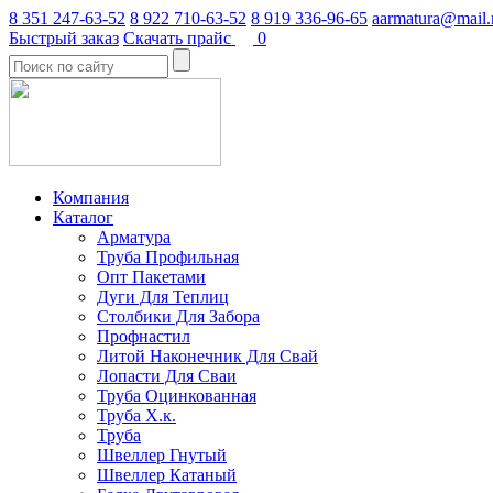
8 351 247-63-52
8 922 710-63-52
8 919 336-96-65
aarmatura@mail.
Быстрый заказ
Скачать прайс
0
Компания
Каталог
Арматура
Труба Профильная
Опт Пакетами
Дуги Для Теплиц
Столбики Для Забора
Профнастил
Литой Наконечник Для Свай
Лопасти Для Сваи
Труба Оцинкованная
Труба Х.к.
Труба
Швеллер Гнутый
Швеллер Катаный