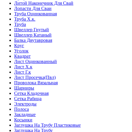
Литой Наконечник Для Свай
Лопасти Для Сваи
Труба Оцинкованная
Труба Х.к.
Труба
Швеллер Гнутый
Швеллер Катаный
Балка Двутавровая
Круг
Уголок
Квадрат
Лист Оцинкованный
Лист Х.к
Лист Г.к
Лист Просечка(Пвл)
Проволока Вязальная
Шарниры
Сетка Кладочная
Сетка Рабица
Электроды
Полоса
Закладные
Косынки
Заглушка На Трубу Пластиковые
Заглушка На Трубу