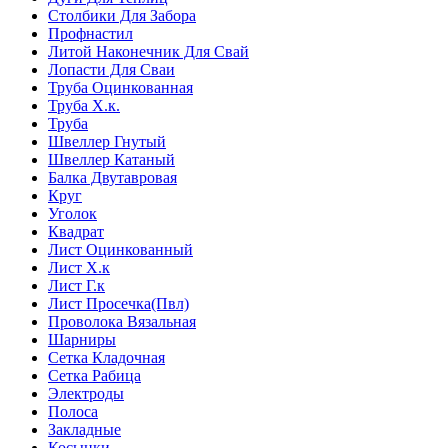
Столбики Для Забора
Профнастил
Литой Наконечник Для Свай
Лопасти Для Сваи
Труба Оцинкованная
Труба Х.к.
Труба
Швеллер Гнутый
Швеллер Катаный
Балка Двутавровая
Круг
Уголок
Квадрат
Лист Оцинкованный
Лист Х.к
Лист Г.к
Лист Просечка(Пвл)
Проволока Вязальная
Шарниры
Сетка Кладочная
Сетка Рабица
Электроды
Полоса
Закладные
Косынки