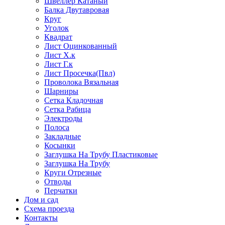
Швеллер Катаный
Балка Двутавровая
Круг
Уголок
Квадрат
Лист Оцинкованный
Лист Х.к
Лист Г.к
Лист Просечка(Пвл)
Проволока Вязальная
Шарниры
Сетка Кладочная
Сетка Рабица
Электроды
Полоса
Закладные
Косынки
Заглушка На Трубу Пластиковые
Заглушка На Трубу
Круги Отрезные
Отводы
Перчатки
Дом и сад
Схема проезда
Контакты