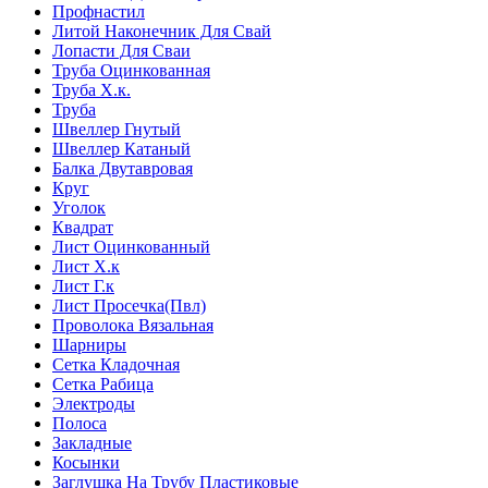
Профнастил
Литой Наконечник Для Свай
Лопасти Для Сваи
Труба Оцинкованная
Труба Х.к.
Труба
Швеллер Гнутый
Швеллер Катаный
Балка Двутавровая
Круг
Уголок
Квадрат
Лист Оцинкованный
Лист Х.к
Лист Г.к
Лист Просечка(Пвл)
Проволока Вязальная
Шарниры
Сетка Кладочная
Сетка Рабица
Электроды
Полоса
Закладные
Косынки
Заглушка На Трубу Пластиковые