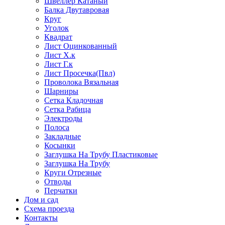
Швеллер Катаный
Балка Двутавровая
Круг
Уголок
Квадрат
Лист Оцинкованный
Лист Х.к
Лист Г.к
Лист Просечка(Пвл)
Проволока Вязальная
Шарниры
Сетка Кладочная
Сетка Рабица
Электроды
Полоса
Закладные
Косынки
Заглушка На Трубу Пластиковые
Заглушка На Трубу
Круги Отрезные
Отводы
Перчатки
Дом и сад
Схема проезда
Контакты