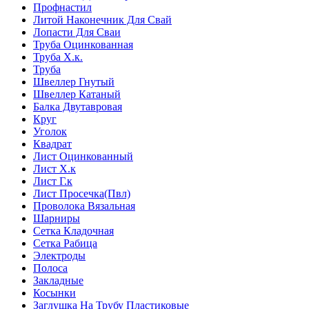
Профнастил
Литой Наконечник Для Свай
Лопасти Для Сваи
Труба Оцинкованная
Труба Х.к.
Труба
Швеллер Гнутый
Швеллер Катаный
Балка Двутавровая
Круг
Уголок
Квадрат
Лист Оцинкованный
Лист Х.к
Лист Г.к
Лист Просечка(Пвл)
Проволока Вязальная
Шарниры
Сетка Кладочная
Сетка Рабица
Электроды
Полоса
Закладные
Косынки
Заглушка На Трубу Пластиковые