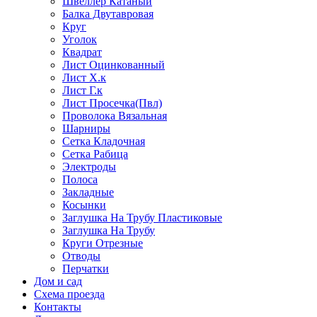
Швеллер Катаный
Балка Двутавровая
Круг
Уголок
Квадрат
Лист Оцинкованный
Лист Х.к
Лист Г.к
Лист Просечка(Пвл)
Проволока Вязальная
Шарниры
Сетка Кладочная
Сетка Рабица
Электроды
Полоса
Закладные
Косынки
Заглушка На Трубу Пластиковые
Заглушка На Трубу
Круги Отрезные
Отводы
Перчатки
Дом и сад
Схема проезда
Контакты