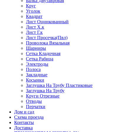
Балка Двутавровая
Круг
Уголок
Квадрат
Лист Оцинкованный
Лист Х.к
Лист Г.к
Лист Просечка(Пвл)
Проволока Вязальная
Шарниры
Сетка Кладочная
Сетка Рабица
Электроды
Полоса
Закладные
Косынки
Заглушка На Трубу Пластиковые
Заглушка На Трубу
Круги Отрезные
Отводы
Перчатки
Дом и сад
Схема проезда
Контакты
Доставка