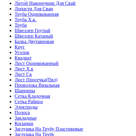
Литой Наконечник Для Свай
Лопасти Для Сваи
Труба Оцинкованная
Труба Х.к.
Труба
Швеллер Гнутый
Швеллер Катаный
Балка Двутавровая
Круг
Уголок
Квадрат
Лист Оцинкованный
Лист Х.к
Лист Г.к
Лист Просечка(Пвл)
Проволока Вязальная
Шарниры
Сетка Кладочная
Сетка Рабица
Электроды
Полоса
Закладные
Косынки
Заглушка На Трубу Пластиковые
Заглушка На Трубу