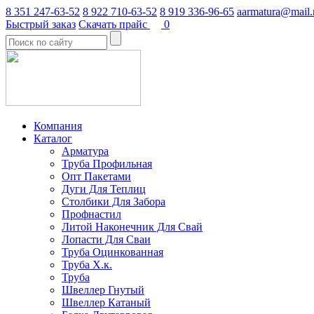
8 351 247-63-52
8 922 710-63-52
8 919 336-96-65
aarmatura@mail.
Быстрый заказ
Скачать прайс
0
Компания
Каталог
Арматура
Труба Профильная
Опт Пакетами
Дуги Для Теплиц
Столбики Для Забора
Профнастил
Литой Наконечник Для Свай
Лопасти Для Сваи
Труба Оцинкованная
Труба Х.к.
Труба
Швеллер Гнутый
Швеллер Катаный