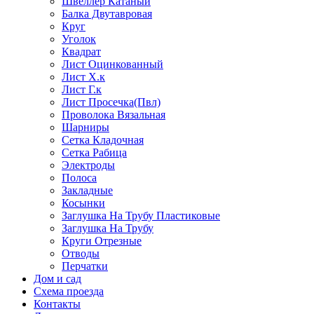
Швеллер Катаный
Балка Двутавровая
Круг
Уголок
Квадрат
Лист Оцинкованный
Лист Х.к
Лист Г.к
Лист Просечка(Пвл)
Проволока Вязальная
Шарниры
Сетка Кладочная
Сетка Рабица
Электроды
Полоса
Закладные
Косынки
Заглушка На Трубу Пластиковые
Заглушка На Трубу
Круги Отрезные
Отводы
Перчатки
Дом и сад
Схема проезда
Контакты