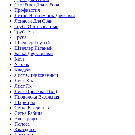
Столбики Для Забора
Профнастил
Литой Наконечник Для Свай
Лопасти Для Сваи
Труба Оцинкованная
Труба Х.к.
Труба
Швеллер Гнутый
Швеллер Катаный
Балка Двутавровая
Круг
Уголок
Квадрат
Лист Оцинкованный
Лист Х.к
Лист Г.к
Лист Просечка(Пвл)
Проволока Вязальная
Шарниры
Сетка Кладочная
Сетка Рабица
Электроды
Полоса
Закладные
Косынки