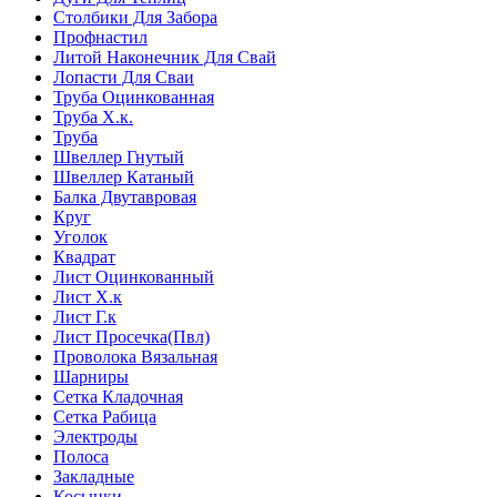
Столбики Для Забора
Профнастил
Литой Наконечник Для Свай
Лопасти Для Сваи
Труба Оцинкованная
Труба Х.к.
Труба
Швеллер Гнутый
Швеллер Катаный
Балка Двутавровая
Круг
Уголок
Квадрат
Лист Оцинкованный
Лист Х.к
Лист Г.к
Лист Просечка(Пвл)
Проволока Вязальная
Шарниры
Сетка Кладочная
Сетка Рабица
Электроды
Полоса
Закладные
Косынки