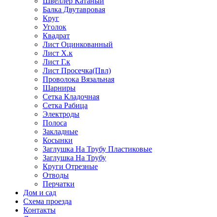
Швеллер Катаный
Балка Двутавровая
Круг
Уголок
Квадрат
Лист Оцинкованный
Лист Х.к
Лист Г.к
Лист Просечка(Пвл)
Проволока Вязальная
Шарниры
Сетка Кладочная
Сетка Рабица
Электроды
Полоса
Закладные
Косынки
Заглушка На Трубу Пластиковые
Заглушка На Трубу
Круги Отрезные
Отводы
Перчатки
Дом и сад
Схема проезда
Контакты