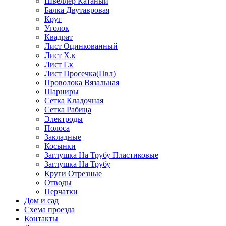
Швеллер Катаный
Балка Двутавровая
Круг
Уголок
Квадрат
Лист Оцинкованный
Лист Х.к
Лист Г.к
Лист Просечка(Пвл)
Проволока Вязальная
Шарниры
Сетка Кладочная
Сетка Рабица
Электроды
Полоса
Закладные
Косынки
Заглушка На Трубу Пластиковые
Заглушка На Трубу
Круги Отрезные
Отводы
Перчатки
Дом и сад
Схема проезда
Контакты