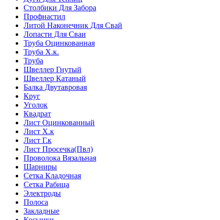
Столбики Для Забора
Профнастил
Литой Наконечник Для Свай
Лопасти Для Сваи
Труба Оцинкованная
Труба Х.к.
Труба
Швеллер Гнутый
Швеллер Катаный
Балка Двутавровая
Круг
Уголок
Квадрат
Лист Оцинкованный
Лист Х.к
Лист Г.к
Лист Просечка(Пвл)
Проволока Вязальная
Шарниры
Сетка Кладочная
Сетка Рабица
Электроды
Полоса
Закладные
Косынки