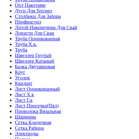
Опт Пакетами
Дуги Для Теплиц
Столбики Для Забора
Профнастил
Литой Наконечник Для Свай
Лопасти Для Сваи
Труба Оцинкованная
Труба Х.к.
Труба
Швеллер Гнутый
Швеллер Катаный
Балка Двутавровая
Круг
Уголок
Квадрат
Лист Оцинкованный
Лист Х.к
Лист Г.к
Лист Просечка(Пвл)
Проволока Вязальная
Шарниры
Сетка Кладочная
Сетка Рабица
Электроды