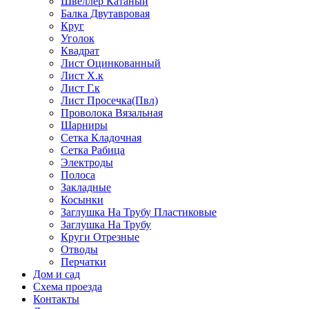
Швеллер Катаный
Балка Двутавровая
Круг
Уголок
Квадрат
Лист Оцинкованный
Лист Х.к
Лист Г.к
Лист Просечка(Пвл)
Проволока Вязальная
Шарниры
Сетка Кладочная
Сетка Рабица
Электроды
Полоса
Закладные
Косынки
Заглушка На Трубу Пластиковые
Заглушка На Трубу
Круги Отрезные
Отводы
Перчатки
Дом и сад
Схема проезда
Контакты