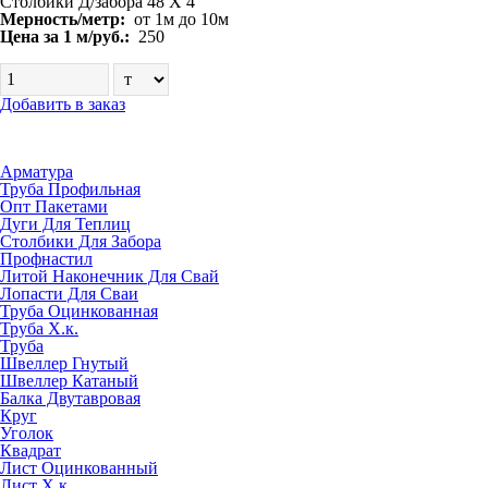
Столбики Д/забора 48 Х 4
Мерность/метр:
от 1м до 10м
Цена за 1 м/руб.:
250
Добавить в заказ
Арматура
Труба Профильная
Опт Пакетами
Дуги Для Теплиц
Столбики Для Забора
Профнастил
Литой Наконечник Для Свай
Лопасти Для Сваи
Труба Оцинкованная
Труба Х.к.
Труба
Швеллер Гнутый
Швеллер Катаный
Балка Двутавровая
Круг
Уголок
Квадрат
Лист Оцинкованный
Лист Х.к