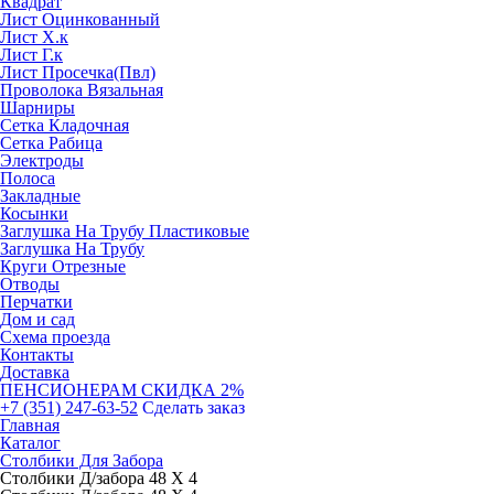
Квадрат
Лист Оцинкованный
Лист Х.к
Лист Г.к
Лист Просечка(Пвл)
Проволока Вязальная
Шарниры
Сетка Кладочная
Сетка Рабица
Электроды
Полоса
Закладные
Косынки
Заглушка На Трубу Пластиковые
Заглушка На Трубу
Круги Отрезные
Отводы
Перчатки
Дом и сад
Схема проезда
Контакты
Доставка
ПЕНСИОНЕРАМ СКИДКА 2%
+7 (351) 247-63-52
Сделать заказ
Главная
Каталог
Столбики Для Забора
Столбики Д/забора 48 Х 4