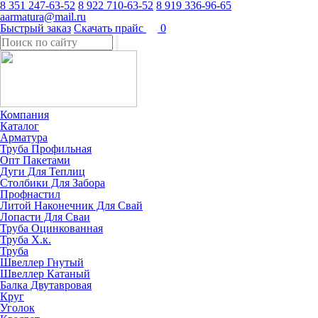
8 351 247-63-52
8 922 710-63-52
8 919 336-96-65
aarmatura@mail.ru
Быстрый заказ
Скачать прайс
0
Компания
Каталог
Арматура
Труба Профильная
Опт Пакетами
Дуги Для Теплиц
Столбики Для Забора
Профнастил
Литой Наконечник Для Свай
Лопасти Для Сваи
Труба Оцинкованная
Труба Х.к.
Труба
Швеллер Гнутый
Швеллер Катаный
Балка Двутавровая
Круг
Уголок