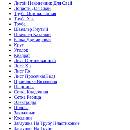
Литой Наконечник Для Свай
Лопасти Для Сваи
Труба Оцинкованная
Труба Х.к.
Труба
Швеллер Гнутый
Швеллер Катаный
Балка Двутавровая
Круг
Уголок
Квадрат
Лист Оцинкованный
Лист Х.к
Лист Г.к
Лист Просечка(Пвл)
Проволока Вязальная
Шарниры
Сетка Кладочная
Сетка Рабица
Электроды
Полоса
Закладные
Косынки
Заглушка На Трубу Пластиковые
Заглушка На Трубу