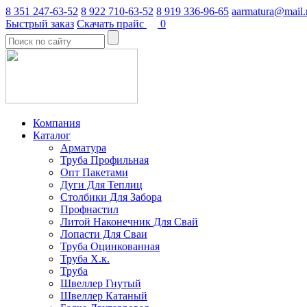
8 351 247-63-52
8 922 710-63-52
8 919 336-96-65
aarmatura@mail.
Быстрый заказ
Скачать прайс
0
Компания
Каталог
Арматура
Труба Профильная
Опт Пакетами
Дуги Для Теплиц
Столбики Для Забора
Профнастил
Литой Наконечник Для Свай
Лопасти Для Сваи
Труба Оцинкованная
Труба Х.к.
Труба
Швеллер Гнутый
Швеллер Катаный