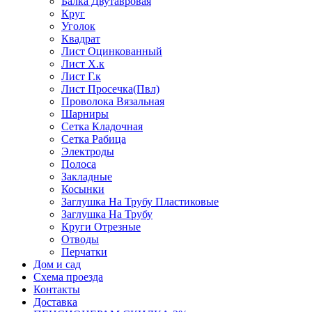
Балка Двутавровая
Круг
Уголок
Квадрат
Лист Оцинкованный
Лист Х.к
Лист Г.к
Лист Просечка(Пвл)
Проволока Вязальная
Шарниры
Сетка Кладочная
Сетка Рабица
Электроды
Полоса
Закладные
Косынки
Заглушка На Трубу Пластиковые
Заглушка На Трубу
Круги Отрезные
Отводы
Перчатки
Дом и сад
Схема проезда
Контакты
Доставка