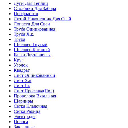
Дуги Для Теплиц
Столбики Для Забора
Профнастил
Литой Наконечник Для Свай
Лопасти Для Сваи
Труба Оцинкованная
Труба Х.к.
Труба
Швеллер Гнутый
Швеллер Катаный
Балка Двутавровая
Круг
Уголок
Квадрат
Лист Оцинкованный
Лист Х.к
Лист Г.к
Лист Просечка(Пвл)
Проволока Вязальная
Шарниры
Сетка Кладочная
Сетка Рабица
Электроды
Полоса
Закладные