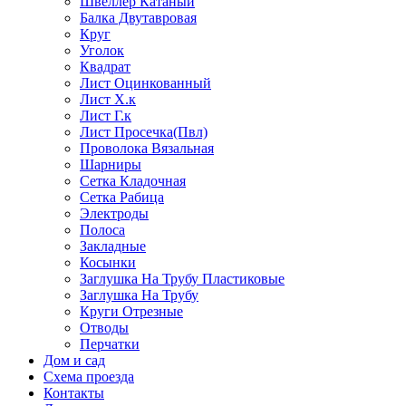
Швеллер Катаный
Балка Двутавровая
Круг
Уголок
Квадрат
Лист Оцинкованный
Лист Х.к
Лист Г.к
Лист Просечка(Пвл)
Проволока Вязальная
Шарниры
Сетка Кладочная
Сетка Рабица
Электроды
Полоса
Закладные
Косынки
Заглушка На Трубу Пластиковые
Заглушка На Трубу
Круги Отрезные
Отводы
Перчатки
Дом и сад
Схема проезда
Контакты