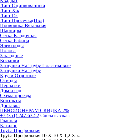
Квадрат
Лист Оцинкованный
Лист Х.к
Лист Г.к
Лист Просечка(Пвл)
Проволока Вязальная
Шарниры
Сетка Кладочная
Сетка Рабица
Электроды
Полоса
Закладные
Косынки
Заглушка На Трубу Пластиковые
Заглушка На Трубу
Круги Отрезные
Отводы
Перчатки
Дом и сад
Схема проезда
Контакты
Доставка
ПЕНСИОНЕРАМ СКИДКА 2%
+7 (351) 247-63-52
Сделать заказ
Главная
Каталог
Труба Профильная
Труба Профильная 10 Х 10 Х 1,2 Х.к.