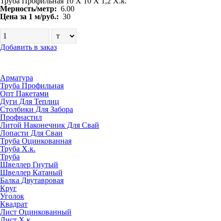
Труба Профильная 10 Х 10 Х 1,2 Х.к.
Мерность/метр:
6.00
Цена за 1 м/руб.:
30
Добавить в заказ
Арматура
Труба Профильная
Опт Пакетами
Дуги Для Теплиц
Столбики Для Забора
Профнастил
Литой Наконечник Для Свай
Лопасти Для Сваи
Труба Оцинкованная
Труба Х.к.
Труба
Швеллер Гнутый
Швеллер Катаный
Балка Двутавровая
Круг
Уголок
Квадрат
Лист Оцинкованный
Лист Х.к