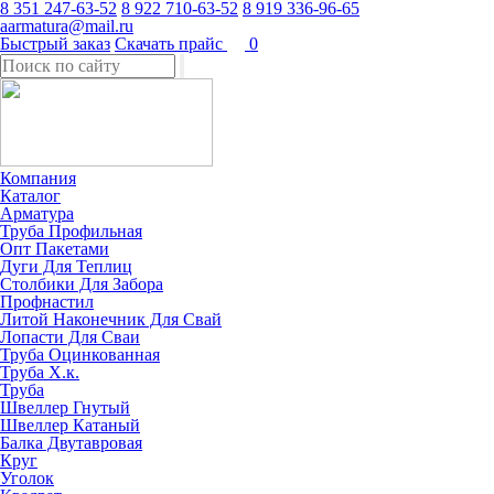
8 351 247-63-52
8 922 710-63-52
8 919 336-96-65
aarmatura@mail.ru
Быстрый заказ
Скачать прайс
0
Компания
Каталог
Арматура
Труба Профильная
Опт Пакетами
Дуги Для Теплиц
Столбики Для Забора
Профнастил
Литой Наконечник Для Свай
Лопасти Для Сваи
Труба Оцинкованная
Труба Х.к.
Труба
Швеллер Гнутый
Швеллер Катаный
Балка Двутавровая
Круг
Уголок