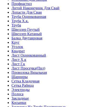
Профнастил
Литой Наконечник Для Свай
Лопасти Для Сваи
Труба Оцинкованная
Труба Х.к.
Труба
Швеллер Гнутый
Швеллер Катаный
Балка Двутавровая
Круг
Уголок
Квадрат
Лист Оцинкованный
Лист Х.к
Лист Г.к
Лист Просечка(Пвл)
Проволока Вязальная
Шарниры
Сетка Кладочная
Сетка Рабица
Электроды
Полоса
Закладные
Косынки
Заглушка На Трубу Пластиковые