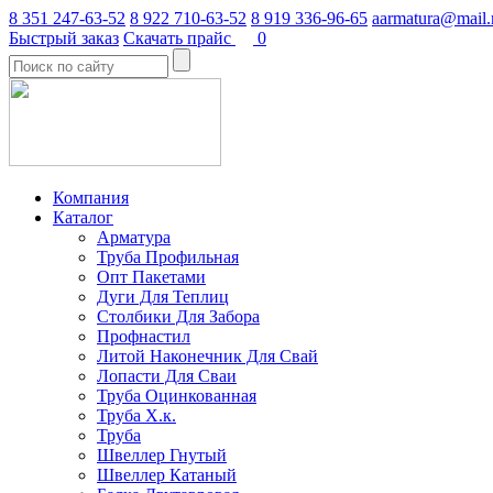
8 351 247-63-52
8 922 710-63-52
8 919 336-96-65
aarmatura@mail.
Быстрый заказ
Скачать прайс
0
Компания
Каталог
Арматура
Труба Профильная
Опт Пакетами
Дуги Для Теплиц
Столбики Для Забора
Профнастил
Литой Наконечник Для Свай
Лопасти Для Сваи
Труба Оцинкованная
Труба Х.к.
Труба
Швеллер Гнутый
Швеллер Катаный