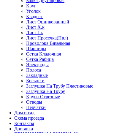
Балка Двутавровая
Круг
Уголок
Квадрат
Лист Оцинкованный
Лист Х.к
Лист Г.к
Лист Просечка(Пвл)
Проволока Вязальная
Шарниры
Сетка Кладочная
Сетка Рабица
Электроды
Полоса
Закладные
Косынки
Заглушка На Трубу Пластиковые
Заглушка На Трубу
Круги Отрезные
Отводы
Перчатки
Дом и сад
Схема проезда
Контакты
Доставка