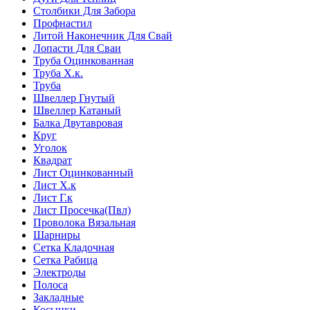
Столбики Для Забора
Профнастил
Литой Наконечник Для Свай
Лопасти Для Сваи
Труба Оцинкованная
Труба Х.к.
Труба
Швеллер Гнутый
Швеллер Катаный
Балка Двутавровая
Круг
Уголок
Квадрат
Лист Оцинкованный
Лист Х.к
Лист Г.к
Лист Просечка(Пвл)
Проволока Вязальная
Шарниры
Сетка Кладочная
Сетка Рабица
Электроды
Полоса
Закладные
Косынки