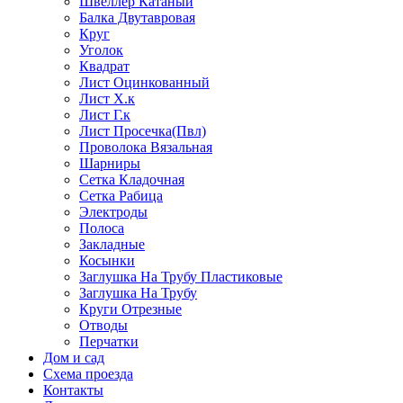
Швеллер Катаный
Балка Двутавровая
Круг
Уголок
Квадрат
Лист Оцинкованный
Лист Х.к
Лист Г.к
Лист Просечка(Пвл)
Проволока Вязальная
Шарниры
Сетка Кладочная
Сетка Рабица
Электроды
Полоса
Закладные
Косынки
Заглушка На Трубу Пластиковые
Заглушка На Трубу
Круги Отрезные
Отводы
Перчатки
Дом и сад
Схема проезда
Контакты