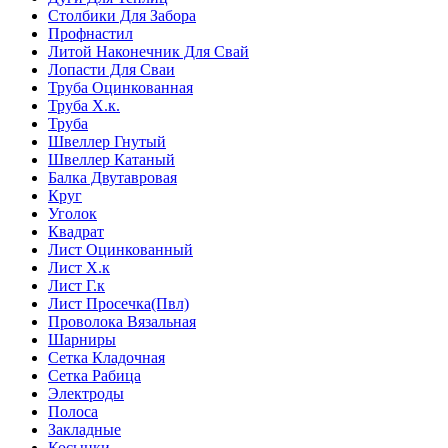
Столбики Для Забора
Профнастил
Литой Наконечник Для Свай
Лопасти Для Сваи
Труба Оцинкованная
Труба Х.к.
Труба
Швеллер Гнутый
Швеллер Катаный
Балка Двутавровая
Круг
Уголок
Квадрат
Лист Оцинкованный
Лист Х.к
Лист Г.к
Лист Просечка(Пвл)
Проволока Вязальная
Шарниры
Сетка Кладочная
Сетка Рабица
Электроды
Полоса
Закладные
Косынки