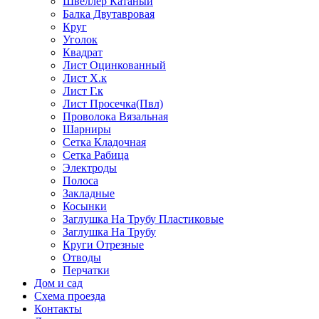
Швеллер Катаный
Балка Двутавровая
Круг
Уголок
Квадрат
Лист Оцинкованный
Лист Х.к
Лист Г.к
Лист Просечка(Пвл)
Проволока Вязальная
Шарниры
Сетка Кладочная
Сетка Рабица
Электроды
Полоса
Закладные
Косынки
Заглушка На Трубу Пластиковые
Заглушка На Трубу
Круги Отрезные
Отводы
Перчатки
Дом и сад
Схема проезда
Контакты