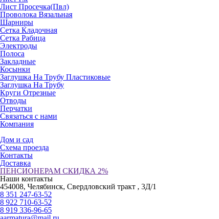
Лист Просечка(Пвл)
Проволока Вязальная
Шарниры
Сетка Кладочная
Сетка Рабица
Электроды
Полоса
Закладные
Косынки
Заглушка На Трубу Пластиковые
Заглушка На Трубу
Круги Отрезные
Отводы
Перчатки
Связаться с нами
Компания
Дом и сад
Схема проезда
Контакты
Доставка
ПЕНСИОНЕРАМ СКИДКА 2%
Наши контакты
454008, Челябинск, Свердловский тракт , 3Д/1
8 351 247-63-52
8 922 710-63-52
8 919 336-96-65
aarmatura@mail.ru