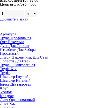
Мерность/метр:
12.00
Цена за 1 м/руб.:
650
Добавить в заказ
Арматура
Труба Профильная
Опт Пакетами
Дуги Для Теплиц
Столбики Для Забора
Профнастил
Литой Наконечник Для Свай
Лопасти Для Сваи
Труба Оцинкованная
Труба Х.к.
Труба
Швеллер Гнутый
Швеллер Катаный
Балка Двутавровая
Круг
Уголок
Квадрат
Лист Оцинкованный
Лист Х.к
Лист Г.к