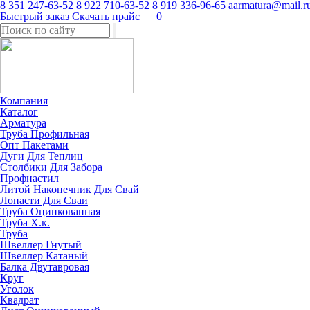
8 351 247-63-52
8 922 710-63-52
8 919 336-96-65
aarmatura@mail.r
Быстрый заказ
Скачать прайс
0
Компания
Каталог
Арматура
Труба Профильная
Опт Пакетами
Дуги Для Теплиц
Столбики Для Забора
Профнастил
Литой Наконечник Для Свай
Лопасти Для Сваи
Труба Оцинкованная
Труба Х.к.
Труба
Швеллер Гнутый
Швеллер Катаный
Балка Двутавровая
Круг
Уголок
Квадрат