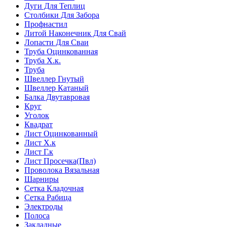
Дуги Для Теплиц
Столбики Для Забора
Профнастил
Литой Наконечник Для Свай
Лопасти Для Сваи
Труба Оцинкованная
Труба Х.к.
Труба
Швеллер Гнутый
Швеллер Катаный
Балка Двутавровая
Круг
Уголок
Квадрат
Лист Оцинкованный
Лист Х.к
Лист Г.к
Лист Просечка(Пвл)
Проволока Вязальная
Шарниры
Сетка Кладочная
Сетка Рабица
Электроды
Полоса
Закладные