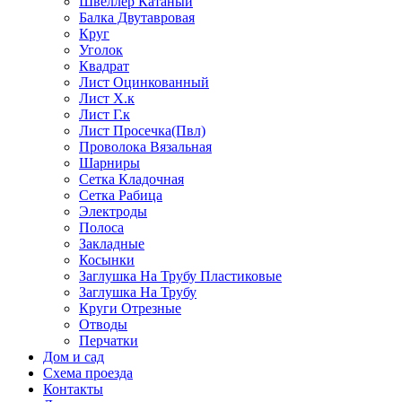
Швеллер Катаный
Балка Двутавровая
Круг
Уголок
Квадрат
Лист Оцинкованный
Лист Х.к
Лист Г.к
Лист Просечка(Пвл)
Проволока Вязальная
Шарниры
Сетка Кладочная
Сетка Рабица
Электроды
Полоса
Закладные
Косынки
Заглушка На Трубу Пластиковые
Заглушка На Трубу
Круги Отрезные
Отводы
Перчатки
Дом и сад
Схема проезда
Контакты